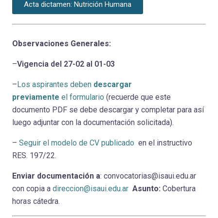
Acta dictamen: Nutrición Humana
Observaciones Generales:
–
Vigencia del 27-02 al 01-03
–
Los aspirantes deben
descargar
previamente
el formulario
(recuerde que este
documento PDF se debe descargar y completar para así
luego adjuntar con la documentación solicitada).
–
Seguir el modelo de CV publicado
en el instructivo
RES. 197/22.
Enviar documentación a
: convocatorias@isaui.edu.ar
con copia a
direccion@isaui.edu.ar
Asunto:
Cobertura
horas cátedra.