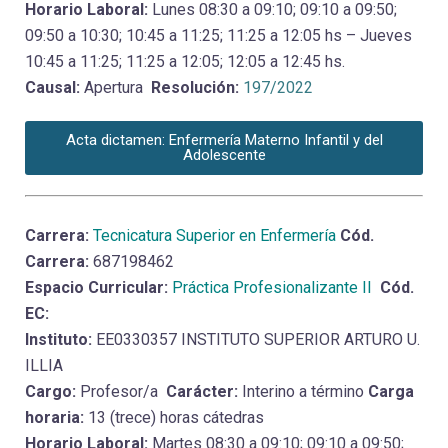
Horario Laboral:
Lunes 08:30 a 09:10; 09:10 a 09:50;
09:50 a 10:30; 10:45 a 11:25; 11:25 a 12:05 hs – Jueves
10:45 a 11:25; 11:25 a 12:05; 12:05 a 12:45 hs.
Causal:
Apertura
Resolución:
197/2022
Acta dictamen: Enfermería Materno Infantil y del
Adolescente
Carrera:
Tecnicatura Superior en Enfermería
Cód.
Carrera:
687198462
Espacio Curricular:
Práctica Profesionalizante II
Cód.
EC:
Instituto:
EE0330357 INSTITUTO SUPERIOR ARTURO U.
ILLIA
Cargo:
Profesor/a
Carácter:
Interino a término
Carga
horaria:
13 (trece) horas cátedras
Horario Laboral:
Martes 08:30 a 09:10; 09:10 a 09:50;