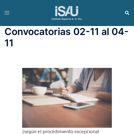
Skip
to
Toggle
Sear
content
menu
Convocatorias 02-11 al 04-
11
(según el procedimiento excepcional